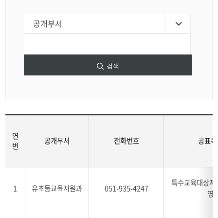
검색
연
공개부서
전화번호
공표목
번
사
전
특수교육대상자 
1
유초등교육지원과
051-935-4247
공
영
표
표