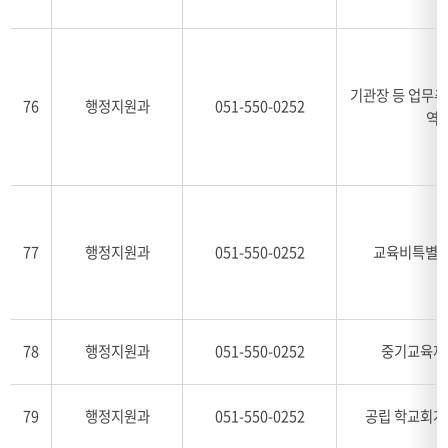
기관장 등 업무
76
행정지원과
051-550-0252
역
77
행정지원과
051-550-0252
교육비특별회
78
행정지원과
051-550-0252
중기교육재
79
행정지원과
051-550-0252
공립 학교회계