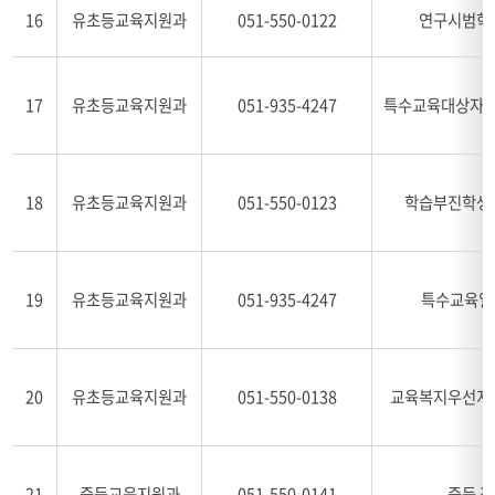
16
유초등교육지원과
051-550-0122
연구시범학
17
유초등교육지원과
051-935-4247
특수교육대상자 
18
유초등교육지원과
051-550-0123
학습부진학생
19
유초등교육지원과
051-935-4247
특수교육일
20
유초등교육지원과
051-550-0138
교육복지우선지
21
중등교육지원과
051-550-0141
중등 