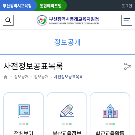
부산광역시교육청
통합예약포털
로그인
전체메뉴
검
색
정보공개
영
역
사전정보공표목록
열
공
유
기
정보공개
정보공개
사전정보공표목록
전체보기
부산교육정보
학교교육활동