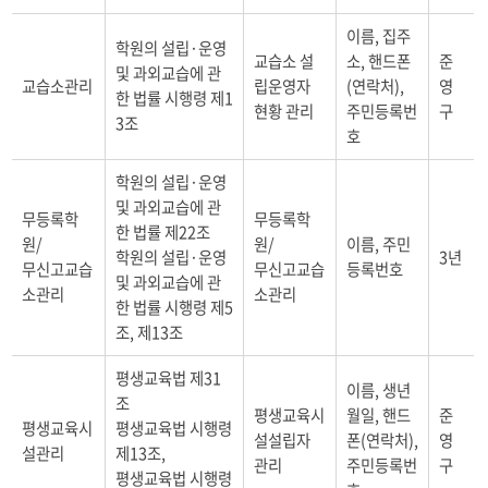
항
이름, 집주
목
학원의 설립·운영
정
교습소 설
소, 핸드폰
준
및 과외교습에 관
보
교습소관리
립운영자
(연락처),
영
한 법률 시행령 제1
를
현황 관리
주민등록번
구
3조
담
호
고
있
학원의 설립·운영
는
및 과외교습에 관
테
무등록학
무등록학
한 법률 제22조
이
원/
원/
이름, 주민
블
학원의 설립·운영
3년
무신고교습
무신고교습
등록번호
입
및 과외교습에 관
소관리
소관리
니
한 법률 시행령 제5
다
조, 제13조
평생교육법 제31
이름, 생년
조
평생교육시
월일, 핸드
준
평생교육시
평생교육법 시행령
설설립자
폰(연락처),
영
설관리
제13조,
관리
주민등록번
구
평생교육법 시행령