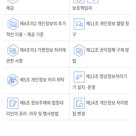
내
용
제공
보호책임자
으
로
제4조의2 개인정보의 추가
제11조 개인정보 열람 청
구
성
적인 이용‧제공 기준
구
되
어
제4조의3 가명정보 처리에
제12조 권익침해 구제 방
있
습
관한 사항
법
니
다.
제13조 영상정보처리기
제5조 개인정보 처리 위탁
기 설치·운영
제6조 정보주체와 법정대
제14조 개인정보 처리방
리인의 권리·의무 및 행사방법
침 변경