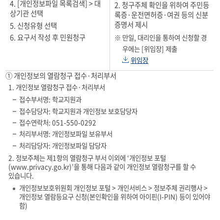
4. [개인정보파일 목록검색] > 대
개
2. 청구주체 확인을 위하여 주민등
입
상기관 선택
록증·운전면허증·여권 등의 신분
인
니
증명서 제시
정
5. 신청유형 선택
다
보
6. 요구서 작성 후 민원청구
만일, 대리인을 통하여 신청할 경
보
우에는 [위임장] 제출
호
위임장
담
① 개인정보의 열람청구 접수·처리부서
당
자
1. 개인정보 열람청구 접수·처리부서
정
접수부서명: 학교지원과
보
접수담당자: 학교지원과 개인정보 보호담당자
를
접수연락처: 051-550-0292
담
처리부서명: 개인정보파일 보유부서
고
처리담당자: 개인정보파일 담당자
있
2. 정보주체는 제1항의 열람청구 부서 이외에 ‘개인정보 포털
는
(www.privacy.go.kr)’을 통해 다음과 같이 개인정보 열람청구를 할 수
테
있습니다.
이
개인정보보호위원회 개인정보 포털 > 개인서비스 > 정보주체 권리행사 >
블
개인정보 열람등요구 신청(본인확인을 위하여 아이핀(I-PIN) 등이 있어야
입
함)
니