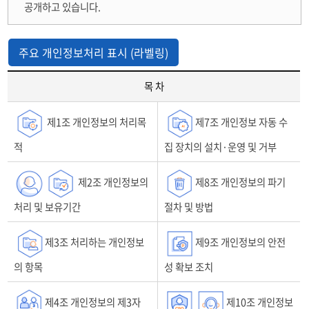
공개하고 있습니다.
주요 개인정보처리 표시 (라벨링)
목 차
「개
제1조 개인정보의 처리목
제7조 개인정보 자동 수
인
정
적
집 장치의 설치·운영 및 거부
보
처
리
제2조 개인정보의
제8조 개인정보의 파기
방
처리 및 보유기간
절차 및 방법
침」
은
다
제3조 처리하는 개인정보
제9조 개인정보의 안전
음
의 항목
성 확보 조치
과
같
은
제4조 개인정보의 제3자
제10조 개인정보