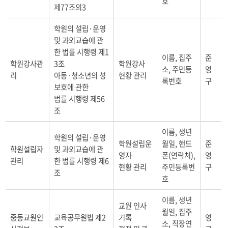
호
제77조의3
학원의 설립·운영
및 과외교습에 관
한 법률 시행령 제1
이름, 집주
준
학원강사관
3조
학원강사
소, 주민등
영
리
아동·청소년의 성
현황 관리
록번호
구
보호에 관한
법률 시행령 제56
조
이름, 생년
학원의 설립·운영
학원설립운
월일, 핸드
준
학원설립자
및 과외교습에 관
영자
폰(연락처),
영
관리
한 법률 시행령 제6
현황 관리
주민등록번
구
조
호
이름, 생년
교원 인사
월일, 집주
중등교원인
교육공무원법 제2
기록
영
소, 직장연