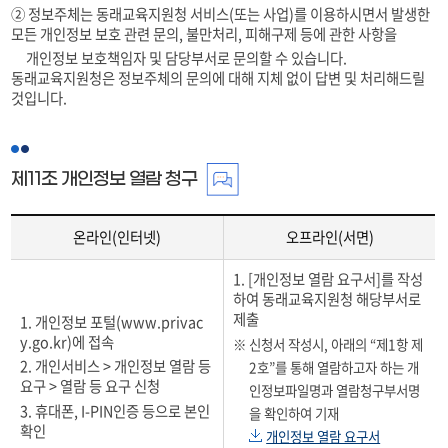
호
② 정보주체는 동래교육지원청 서비스(또는 사업)를 이용하시면서 발생한
책
모든 개인정보 보호 관련 문의, 불만처리, 피해구제 등에 관한 사항을
임
개인정보 보호책임자 및 담당부서로 문의할 수 있습니다.
자,
동래교육지원청은 정보주체의 문의에 대해 지체 없이 답변 및 처리해드릴
개
것입니다.
인
정
보
보
제11조 개인정보 열람 청구
호
담
당
온라인(인터넷)
오프라인(서면)
자
정
개
1. [개인정보 열람 요구서]를 작성
보
인
하여 동래교육지원청 해당부서로
를
정
제출
담
1. 개인정보 포털(www.privac
보
고
y.go.kr)에 접속
신청서 작성시, 아래의 “제1항 제
보
있
2. 개인서비스 > 개인정보 열람 등
2호”를 통해 열람하고자 하는 개
호
는
요구 > 열람 등 요구 신청
인정보파일명과 열람청구부서명
책
테
3. 휴대폰, I-PIN인증 등으로 본인
을 확인하여 기재
임
이
확인
자,
개인정보 열람 요구서
블