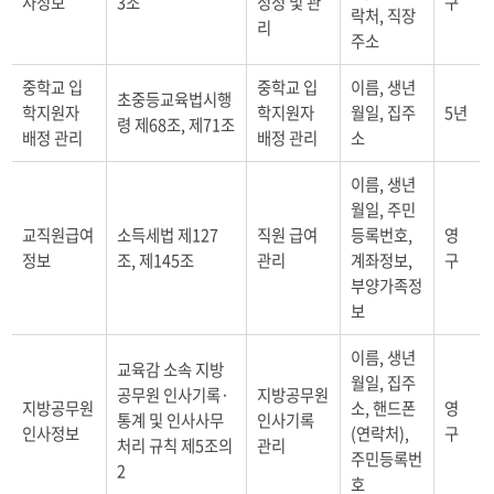
사정보
3조
정정 및 관
구
락처, 직장
리
주소
중학교 입
중학교 입
이름, 생년
초중등교육법시행
학지원자
학지원자
월일, 집주
5년
령 제68조, 제71조
배정 관리
배정 관리
소
이름, 생년
월일, 주민
교직원급여
소득세법 제127
직원 급여
등록번호,
영
정보
조, 제145조
관리
계좌정보,
구
부양가족정
보
이름, 생년
교육감 소속 지방
월일, 집주
공무원 인사기록·
지방공무원
지방공무원
소, 핸드폰
영
통계 및 인사사무
인사기록
인사정보
(연락처),
구
처리 규칙 제5조의
관리
주민등록번
2
호