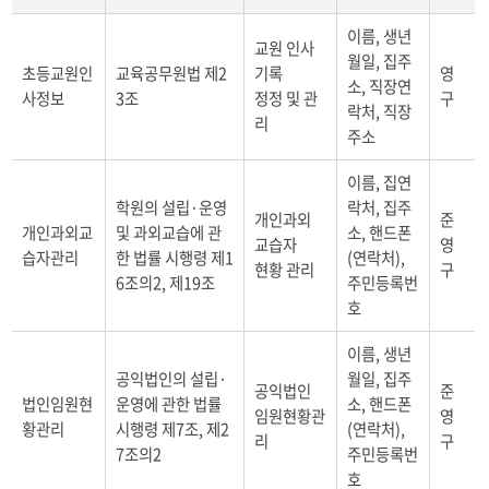
정
이름, 생년
보
교원 인사
월일, 집주
주
초등교원인
교육공무원법 제2
기록
영
소, 직장연
체
사정보
3조
정정 및 관
구
의
락처, 직장
리
동
주소
의
를
이름, 집연
받
학원의 설립·운영
락처, 집주
개인과외
준
지
개인과외교
및 과외교습에 관
소, 핸드폰
않
교습자
영
습자관리
한 법률 시행령 제1
(연락처),
고
현황 관리
구
6조의2, 제19조
주민등록번
처
리
호
하
는
이름, 생년
주
공익법인의 설립·
월일, 집주
공익법인
준
요
법인임원현
운영에 관한 법률
소, 핸드폰
임원현황관
영
개
황관리
시행령 제7조, 제2
(연락처),
인
리
구
7조의2
주민등록번
정
호
보