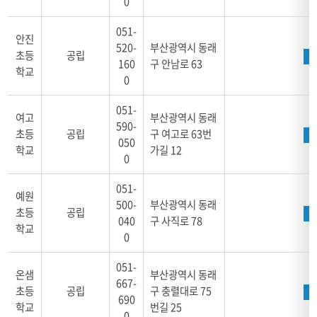
0
051-
안진
520-
부산광역시 동래
초등
공립
160
구 안남로 63
학교
0
051-
여고
부산광역시 동래
590-
초등
공립
구 여고로 63번
050
학교
가길 12
0
051-
예원
500-
부산광역시 동래
초등
공립
040
구 사직로 78
학교
0
051-
온샘
부산광역시 동래
667-
초등
공립
구 충렬대로 75
690
학교
번길 25
0