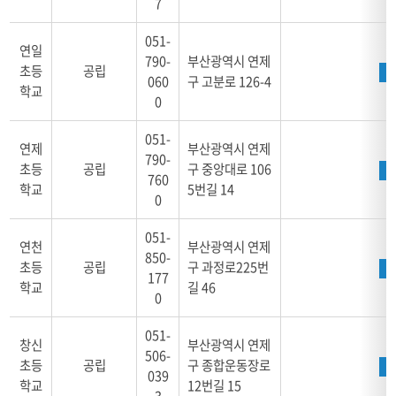
7
051-
연일
790-
부산광역시 연제
초등
공립
060
구 고분로 126-4
학교
0
051-
연제
부산광역시 연제
790-
초등
공립
구 중앙대로 106
760
학교
5번길 14
0
051-
연천
부산광역시 연제
850-
초등
공립
구 과정로225번
177
학교
길 46
0
051-
창신
부산광역시 연제
506-
초등
공립
구 종합운동장로
039
학교
12번길 15
3