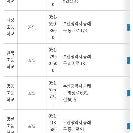
학교
5번길 38
0
주
소,
051-
위
내성
550-
부산광역시 동래
치,
초등
공립
860
구 동래로 173
학
학교
0
교
알
051-
리
달북
미,
790
부산광역시 동래
초등
공립
홈
0-50
구 쇠미로 131
학교
페
0
이
지
051-
명동
부산광역시 동래
로
526-
초등
공립
구 명장로 63번
구
722
학교
길 60-5
성
1
051-
명륜
713-
부산광역시 동래
초등
공립
680
구 동래로 91
학교