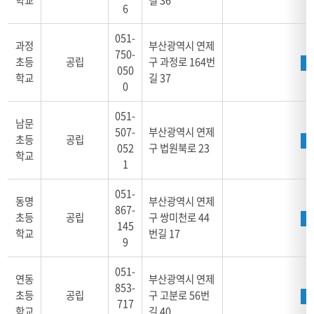
번,
6
학
교
051-
과정
부산광역시 연제
명,
750-
초등
공립
구 과정로 164번
설
050
학교
길 37
립
0
별,
대
051-
남문
표
507-
부산광역시 연제
전
초등
공립
052
구 법원북로 23
화,
학교
1
주
소,
051-
위
동명
부산광역시 연제
867-
치,
초등
공립
구 쌍미천로 44
145
학
학교
번길 17
9
교
알
051-
리
연동
부산광역시 연제
미,
853-
초등
공립
구 고분로 56번
홈
717
학교
길 40