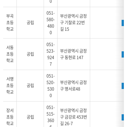
0
051-
부곡
부산광역시 금정
580-
초등
공립
구 기찰로 22번
480
학교
길 15
0
051-
서동
523-
부산광역시 금정
초등
공립
924
구 동현로 147
학교
7
051-
서명
520-
부산광역시 금정
초등
공립
530
구 명서로48
학교
0
051-
장서
부산광역시 금정
515-
초등
공립
구 금강로 453번
360
학교
길 26-7
6