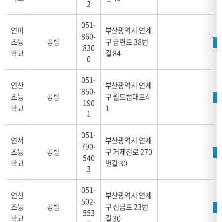
페
2
이
지
051-
연미
부산광역시 연제
로
860-
초등
공립
구 금련로 38번
구
830
학교
길 84
성
0
051-
연산
부산광역시 연제
850-
초등
공립
구 월드컵대로4
190
학교
1
1
051-
연서
부산광역시 연제
790-
초등
공립
구 거제천로 270
540
학교
번길 30
3
051-
연신
부산광역시 연제
502-
초등
공립
구 신금로 23번
553
학교
길 30