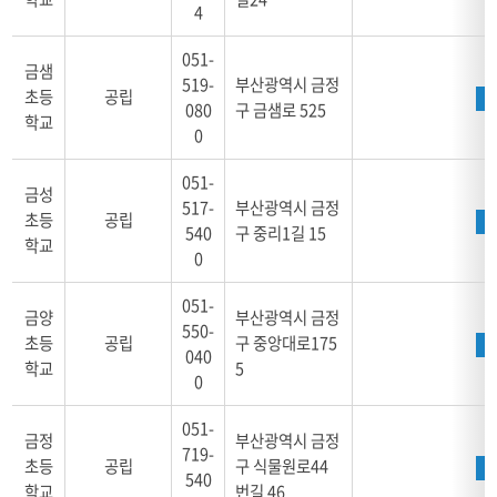
4
주
소,
051-
위
금샘
519-
부산광역시 금정
치,
초등
공립
080
구 금샘로 525
학
학교
0
교
알
051-
리
금성
미,
517-
부산광역시 금정
초등
공립
홈
540
구 중리1길 15
학교
페
0
이
지
051-
금양
부산광역시 금정
로
550-
초등
공립
구 중앙대로175
구
040
학교
5
성
0
051-
금정
부산광역시 금정
719-
초등
공립
구 식물원로44
540
학교
번길 46