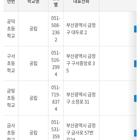
연번
학교명
대표전화
별
학
051-
교
공덕
508-
부산광역시 금정
안
초등
공립
236
구 대두로 2
내
학교
2
금
정
051-
구
구서
부산광역시 금정
516-
-
초등
공립
구 구서중앙로 3
연
299
학교
5
번,
4
학
교
051-
금빛
명,
719-
부산광역시 금정
초등
공립
설
837
구 소정로 31
학교
립
4
별,
대
051-
금사
부산광역시 금정
표
531-
전
초등
공립
구 금사로 57번
359
화,
학교
길24