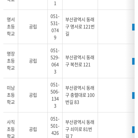
1
051-
명서
부산광역시 동래
531-
초등
공립
구 명서로 121번
074
학교
길
9
051-
명장
529-
부산광역시 동래
초등
공립
064
구 복천로 121
학교
3
051-
미남
부산광역시 동래
506-
초등
공립
구 충렬대로 100
134
학교
번길 83
3
051-
사직
부산광역시 동래
501-
초등
공립
구 쇠미로 81번
426
학교
길 7