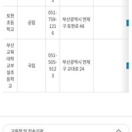
051-
토현
759-
부산광역시 연제
초등
공립
121
구 토현로 48
학교
6
부산
교육
051-
대학
505-
부산광역시 연제
교부
국립
912
구 교대로 24
설초
3
등학
교
교육청 및 직속기관