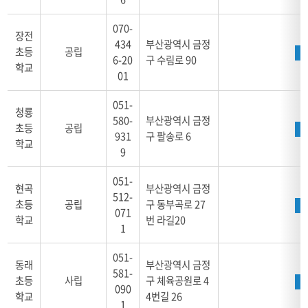
070-
장전
434
부산광역시 금정
초등
공립
6-20
구 수림로 90
학교
01
051-
청룡
580-
부산광역시 금정
초등
공립
931
구 팔송로 6
학교
9
051-
현곡
부산광역시 금정
512-
초등
공립
구 동부곡로 27
071
학교
번 라길20
1
051-
동래
부산광역시 금정
581-
초등
사립
구 체육공원로 4
090
학교
4번길 26
1