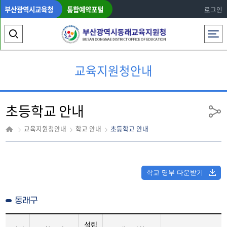
부산광역시교육청
통합예약포털
로그인
전체메뉴
검
색
교육지원청안내
영
역
초등학교 안내
열
공
유
기
교육지원청안내
학교 안내
초등학교 안내
학교 명부 다운받기
동래구
설립