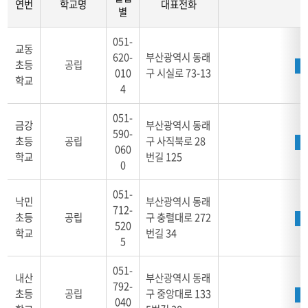
연번
학교명
대표전화
별
학
051-
교
교동
620-
부산광역시 동래
안
초등
공립
010
구 시실로 73-13
내
학교
4
동
래
051-
구
금강
부산광역시 동래
590-
-
초등
공립
구 사직북로 28
연
060
학교
번길 125
번,
0
학
교
051-
낙민
부산광역시 동래
명,
712-
초등
공립
구 충렬대로 272
설
520
학교
번길 34
립
5
별,
대
051-
내산
부산광역시 동래
표
792-
전
초등
공립
구 중앙대로 133
040
화,