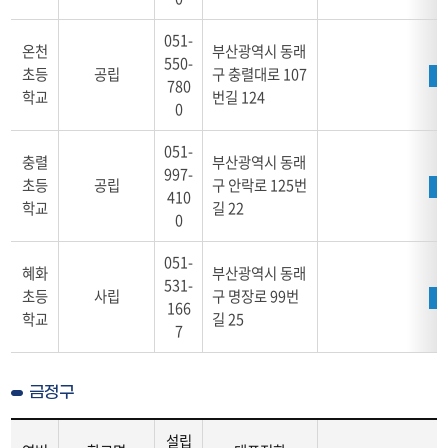
051-
온천
부산광역시 동래
550-
초등
공립
구 충렬대로 107
780
학교
번길 124
0
051-
충렬
부산광역시 동래
997-
초등
공립
구 안락로 125번
410
학교
길 22
0
051-
혜화
부산광역시 동래
531-
초등
사립
구 명장로 99번
166
학교
길 25
7
금정구
설립