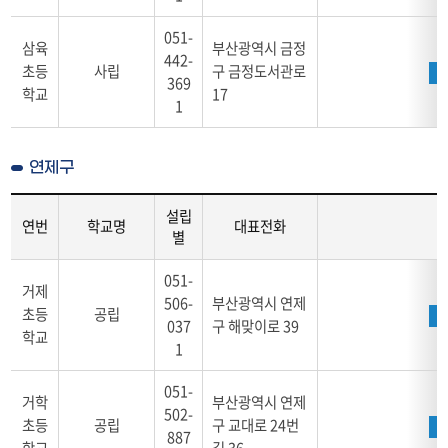
051-
삼육
부산광역시 금정
442-
초등
사립
구 금정도서관로
369
학교
17
1
연제구
설립
연번
학교명
대표전화
별
학
051-
교
거제
506-
부산광역시 연제
안
초등
공립
037
구 해맞이로 39
내
학교
1
연
제
051-
구
거학
부산광역시 연제
502-
-
초등
공립
구 교대로 24번
연
887
학교
길 36