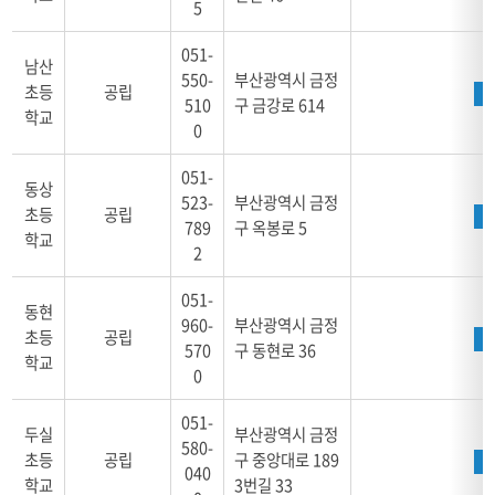
5
051-
남산
550-
부산광역시 금정
초등
공립
510
구 금강로 614
학교
0
051-
동상
523-
부산광역시 금정
초등
공립
789
구 옥봉로 5
학교
2
051-
동현
960-
부산광역시 금정
초등
공립
570
구 동현로 36
학교
0
051-
두실
부산광역시 금정
580-
초등
공립
구 중앙대로 189
040
학교
3번길 33