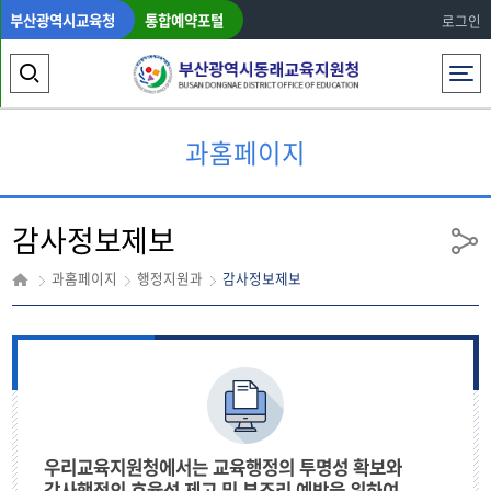
부산광역시교육청
통합예약포털
로그인
전체메뉴
검
색
과홈페이지
영
역
감사정보제보
열
공
유
기
과홈페이지
행정지원과
감사정보제보
우리교육지원청에서는 교육행정의 투명성 확보와
감사행정의 효율성 제고 및 부조리 예방을 위하여