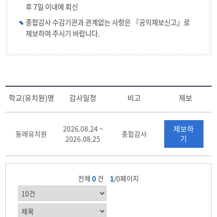
후 7일 이내에 회신
종합감사 수감기관과 관계없는 사항은 『공익제보신고』로
제보하여 주시기 바랍니다.
학교(유치원)명
감사일정
비고
제보
감
사
2026.08.24 ~
제보하
동래유치원
종합감사
일
기
2026.08.25
정
의
정
보
전체
0
건
1
/0페이지
를
제
공