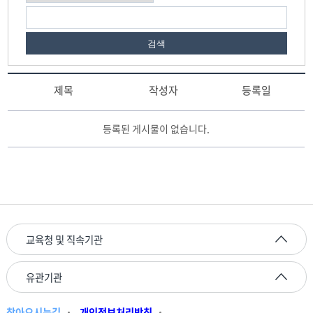
합
니
다.
검색
제목
작성자
등록일
감
등록된 게시물이 없습니다.
사
정
보
제
보
게
시
판
교육청 및 직속기관
리
스
유관기관
트
테
이
찾아오시는길
개인정보처리방침