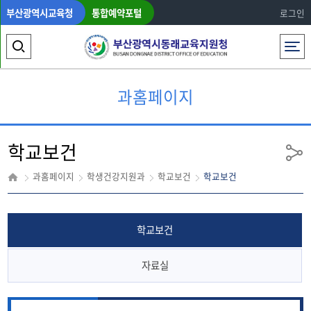
부산광역시교육청
통합예약포털
로그인
전체메뉴
검
색
과홈페이지
영
역
학교보건
열
공
유
기
과홈페이지
학생건강지원과
학교보건
학교보건
학교보건
자료실