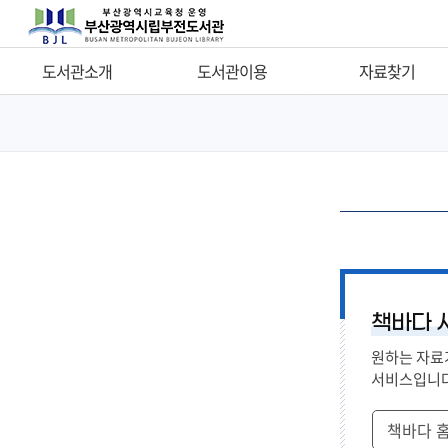
도서관소개
도서관이용
자료찾기
인사말
이용시간
자료찾기
연혁
자료실소개
타도서관 자료찾기
조직현황
도서회원가입
새로들어온 책
담당업무안내
통합인증
나의도서대출정보
시설현황
자료이용안내
비치희망자료신청
소장자료현황
PLUS 서비스
비치희망자료결과
책바다 
오시는길
편의시설
지역서점희망도서바로대
원하는 자료
휴관일안내
기증안내
연속간행물목록
서비스입니다
원문서비스
책바다 
관보검색