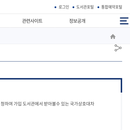
로그인
도서관포털
통합예약포털
전체메뉴
관련사이트
정보공개
우리마을공공기관
정보공개
부산시공공도서관
정보공개청구
공
독서도움사이트
사전정보공표
유
학술정보검색
정보목록
우리고장홈페이지
공공데이터개방
개인정보처리방침
영상정보처리기기
 신청하여 가입 도서관에서 받아볼수 있는 국가상호대차