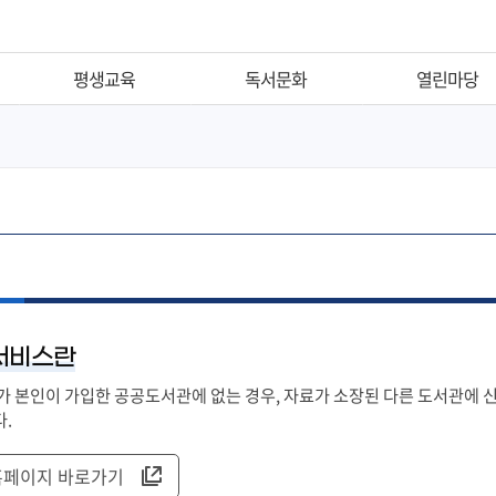
평생교육
독서문화
열린마당
평생학습
추천도서
공지사항
신개금LG작은도서관
이달의전시회
자주하는질문
독서동아리
자유게시판
독서교실
자원봉사신청
도서관주간
서비스헌장
독서의달
부전도서관이용규정
서비스란
출
독후감공모
공무원행동강령
가 본인이 가입한 공공도서관에 없는 경우, 자료가 소장된 다른 도서관에
독서·문화행사
.
홈페이지 바로가기