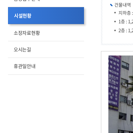
건물내역
지하층 : 
시설현황
1층 : 1,
2층 : 1,
소장자료현황
오시는길
휴관일안내