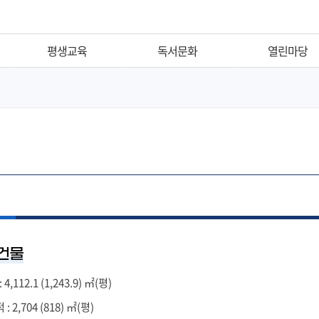
평생교육
독서문화
열린마당
평생학습
추천도서
공지사항
신개금LG작은도서관
이달의전시회
자주하는질문
독서동아리
자유게시판
독서교실
자원봉사신청
도서관주간
서비스헌장
독서의달
부전도서관이용규정
출
독후감공모
공무원행동강령
 건물
독서·문화행사
,112.1 (1,243.9) ㎡(평)
 2,704 (818) ㎡(평)