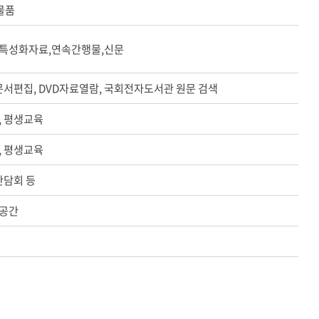
 물품
특성화자료,연속간행물,신문
문서편집, DVD자료열람, 국회전자도서관 원문 검색
, 평생교육
, 평생교육
간담회 등
공간