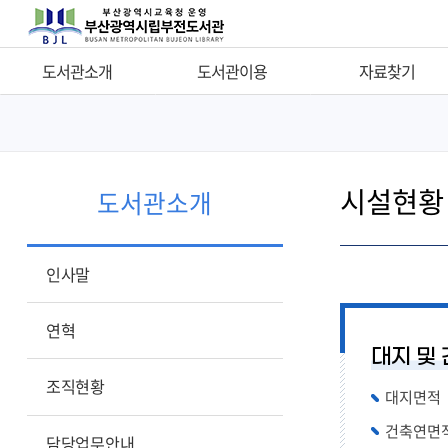
도서관소개
도서관이용
자료찾기
인사말
이용시간
자료찾기
연혁
자료실소개
타도서관 자료찾기
시설현황
조직현황
도서회원가입
새로들어온 책
도서관소개
담당업무안내
통합인증
나의도서대출정보
시설현황
자료이용안내
비치희망자료신청
인사말
소장자료현황
PLUS 서비스
비치희망자료결과
오시는길
편의시설
지역서점희망도서바로대
연혁
대지 및
휴관일안내
기증안내
연속간행물목록
조직현황
대지면적 : 4
원문서비스
건축연면적 :
관보검색
담당업무안내