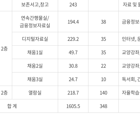
보존서고,창고
243
자료 및
연속간행물실/
194.4
38
금융정보
금융정보자료실
디지털자료실
229.2
35
인터넷, 
2층
채움1실
49.7
35
교양강좌
채움2실
30.8
22
교양강좌
채움3실
24.7
10
독서회, 
2층
열람실
218.7
140
자율학습
합 계
1605.5
348