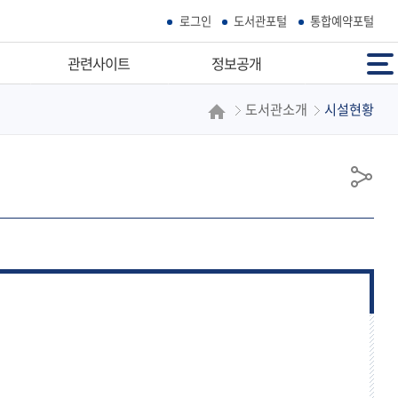
로그인
도서관포털
통합예약포털
전체메뉴
관련사이트
정보공개
도서관소개
시설현황
우리마을공공기관
정보공개
부산시공공도서관
정보공개청구
독서도움사이트
사전정보공표
공
학술정보검색
정보목록
유
우리고장홈페이지
공공데이터개방
개인정보처리방침
영상정보처리기기