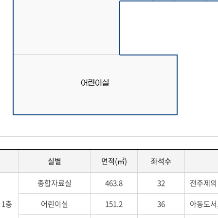
실별
면적(㎡)
좌석수
종합자료실
463.8
32
전주제의
1층
어린이실
151.2
36
아동도서,