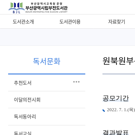
도서관소개
도서관이용
자료찾기
인사말
이용시간
자료찾기
연혁
자료실소개
타도서관 자료찾기
원북원부
조직현황
도서회원가입
새로들어온 책
독서문화
담당업무안내
통합인증
나의도서대출정보
시설현황
자료이용안내
비치희망자료신청
추천도서
소장자료현황
PLUS 서비스
비치희망자료결과
공모기간
오시는길
편의시설
지역서점희망도서바로대
이달의전시회
휴관일안내
기증안내
연속간행물목록
2022. 7. 1.(목)
독서동아리
원문서비스
관보검색
결과발표
독서교실