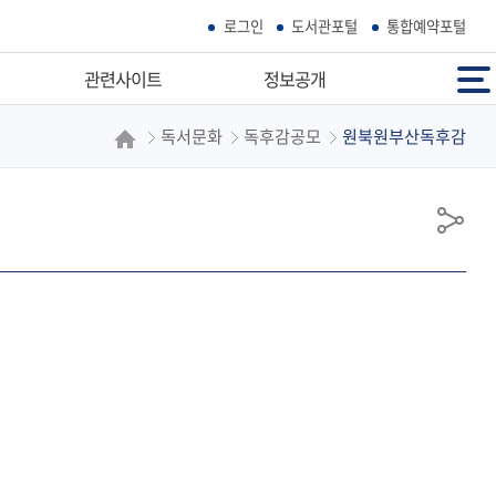
로그인
도서관포털
통합예약포털
전체메뉴
관련사이트
정보공개
독서문화
독후감공모
원북원부산독후감
우리마을공공기관
정보공개
부산시공공도서관
정보공개청구
독서도움사이트
사전정보공표
공
학술정보검색
정보목록
유
우리고장홈페이지
공공데이터개방
개인정보처리방침
영상정보처리기기