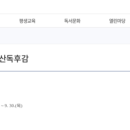
평생교육
독서문화
열린마당
평생학습
추천도서
공지사항
신개금LG작은도서관
이달의전시회
자주하는질문
산독후감
독서동아리
자유게시판
독서교실
자원봉사신청
도서관주간
서비스헌장
독서의달
부전도서관이용규정
출
독후감공모
공무원행동강령
독서·문화행사
 ~ 9. 30.(목)