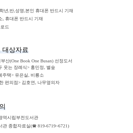
,학년,반,성명,본인 휴대폰 반드시 기재
소, 휴대폰 반드시 기재
운로드
 대상자료
부산(One Book One Busan) 선정도서
두 웃는 장례식> 홍민정, 별숲
례주택> 유은실, 비룡소
편한 편의점> 김호연, 나무옆의자
의
산광역시립부전도서관
관 종합자료실(☎ 819-6719~6721)