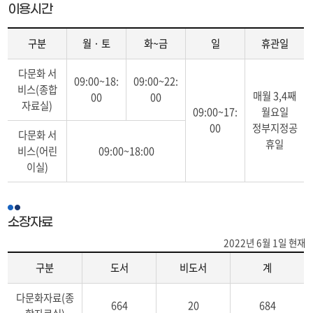
이용시간
구분
월 · 토
화~금
일
휴관일
이
다문화 서
용
09:00~18:
09:00~22:
비스(종합
시
매월 3,4째
00
00
자료실)
간
09:00~17:
월요일
(구
00
정부지정공
다문화 서
분,
휴일
비스(어린
09:00~18:00
월
이실)
·
토,
화
~
소장자료
금,
일,
2022년 6월 1일 현재
휴
구분
도서
비도서
계
관
일)
소
다문화자료(종
장
664
20
684