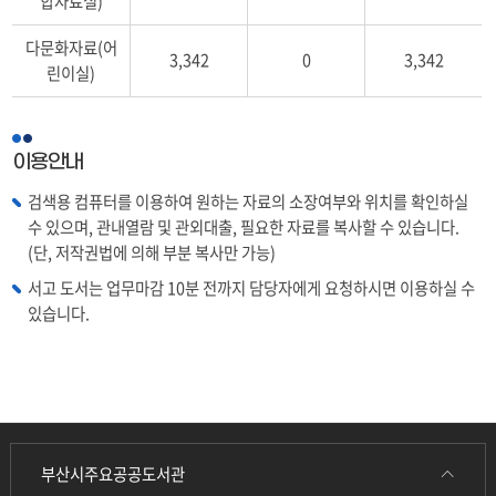
합자료실)
자
료
다문화자료(어
(구
3,342
0
3,342
린이실)
분,
큰
글
자
이용안내
도
서
검색용 컴퓨터를 이용하여 원하는 자료의 소장여부와 위치를 확인하실
(대
수 있으며, 관내열람 및 관외대출, 필요한 자료를 복사할 수 있습니다.
활
(단, 저작권법에 의해 부분 복사만 가능)
자
서고 도서는 업무마감 10분 전까지 담당자에게 요청하시면 이용하실 수
본),
치
있습니다.
매
도
서,
계)
부산시주요공공도서관