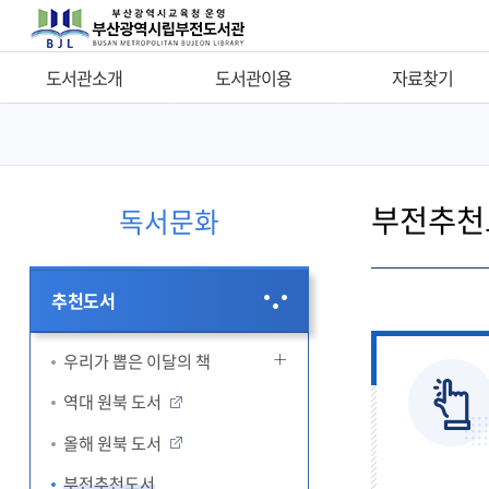
도서관소개
도서관이용
자료찾기
인사말
이용시간
자료찾기
연혁
자료실소개
타도서관 자료찾기
부전추천
조직현황
도서회원가입
새로들어온 책
독서문화
담당업무안내
통합인증
나의도서대출정보
시설현황
자료이용안내
비치희망자료신청
추천도서
소장자료현황
PLUS 서비스
비치희망자료결과
오시는길
편의시설
지역서점희망도서바로대
우리가 뽑은 이달의 책
휴관일안내
기증안내
연속간행물목록
역대 원북 도서
원문서비스
올해 원북 도서
관보검색
부전추천도서