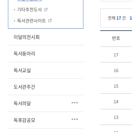
기타추천도서
전체
17
건
독서관련사이트
이달의전시회
번호
부
독서동아리
17
전
추
천
독서교실
16
도
서
15
도서관주간
게
시
판
14
독서의달
리
스
13
독후감공모
트
테