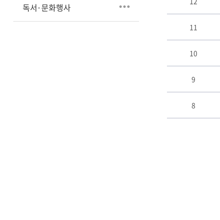
12
이
독서·문화행사
블
11
10
9
8