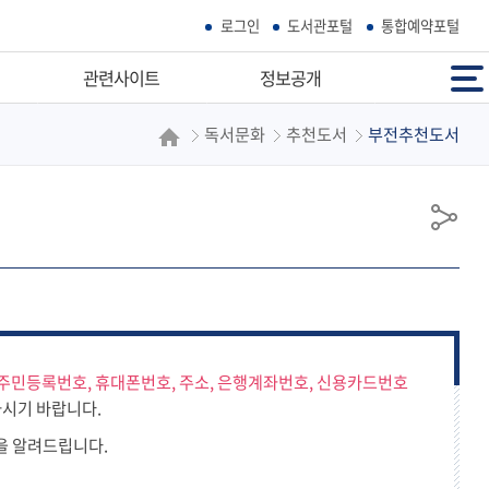
로그인
도서관포털
통합예약포털
전체메뉴
관련사이트
정보공개
독서문화
추천도서
부전추천도서
우리마을공공기관
정보공개
부산시공공도서관
정보공개청구
독서도움사이트
사전정보공표
공
학술정보검색
정보목록
유
우리고장홈페이지
공공데이터개방
개인정보처리방침
영상정보처리기기
주민등록번호, 휴대폰번호, 주소, 은행계좌번호, 신용카드번호
시기 바랍니다.
을 알려드립니다.