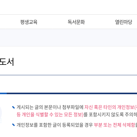
평생교육
독서문화
열린마당
평생학습
추천도서
공지사항
신개금LG작은도서관
이달의전시회
자주하는질문
도서
독서동아리
자유게시판
독서교실
자원봉사신청
도서관주간
서비스헌장
독서의달
부전도서관이용규정
출
독후감공모
공무원행동강령
게시되는 글의 본문이나 첨부파일에
자신 혹은 타인의 개인정보(
독서·문화행사
등 개인을 식별할 수 있는 모든 정보)
를 포함시키지 않도록 주의하
개인정보를 포함한 글이 등록되었을 경우
부분 또는 전체 삭제함