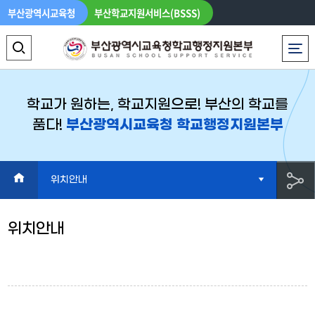
부산광역시교육청
부산학교지원서비스(BSSS)
로그인
LANGUAGE
전체메뉴
검
색
영
학교가 원하는, 학교지원으로! 부산의 학교를
품다!
부산광역시교육청 학교행정지원본부
역
열
기
HOME
위치안내
공
위치안내
유