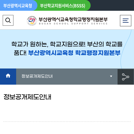
부산광역시교육청
부산학교지원서비스(BSSS)
로그인
LANGUAGE
전체메뉴
검
색
영
학교가 원하는, 학교지원으로! 부산의 학교를
품다!
부산광역시교육청 학교행정지원본부
역
열
기
HOME
정보공개제도안내
공
정보공개제도안내
유