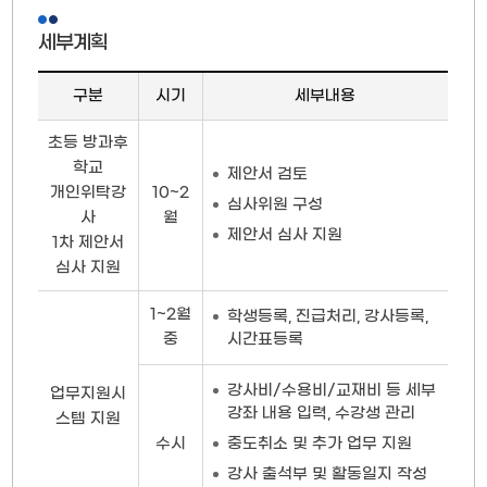
세부계획
구분
시기
세부내용
테
초등 방과후
이
학교
제안서 검토
블
개인위탁강
10~2
스
심사위원 구성
사
월
타
제안서 심사 지원
1차 제안서
일
심사 지원
1~2월
학생등록, 진급처리, 강사등록,
시간표등록
중
강사비/수용비/교재비 등 세부
업무지원시
강좌 내용 입력, 수강생 관리
스템 지원
중도취소 및 추가 업무 지원
수시
강사 출석부 및 활동일지 작성