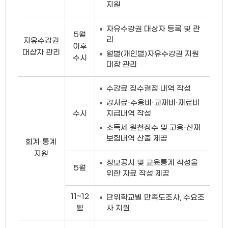
지원
자유수강권 대상자 등록 및 관
5월
리
자유수강권
이후
대상자 관리
월별(개인별)자유수강권 지원
수시
대장 관리
수강료 징수결정 내역 작성
강사료·수용비·교재비·재료비
지급내역 작성
수시
소득세 원천징수 및 고용·산재
보험내역 산출 제공
회계·통계
지원
정보공시 및 교육통계 작성을
5월
위한 자료 작성 제공
11~12
단위학교별 만족도조사, 수요조
사 지원
월