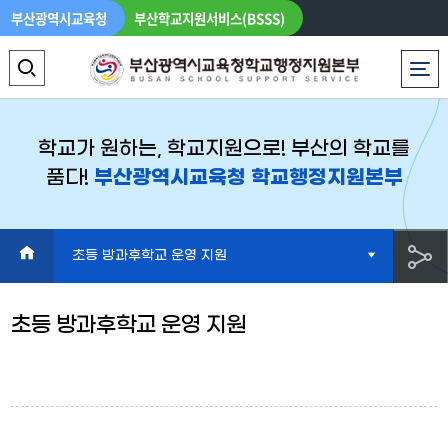
부산광역시교육청
부산학교지원서비스(BSSS)
로그인
LANGUAGE
전체메뉴
검
색
영
학교가 원하는, 학교지원으로! 부산의 학교를
품다!
부산광역시교육청 학교행정지원본부
역
열
기
HOME
초등 방과후학교 운영 지원
공
초등 방과후학교 운영 지원
유