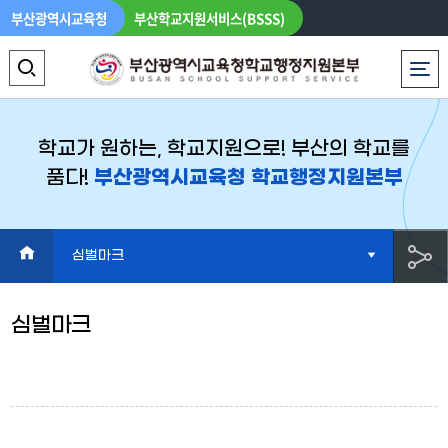
부산광역시교육청
부산학교지원서비스(BSSS)
로그인
LANGUAGE
전체메뉴
검
색
영
학교가 원하는, 학교지원으로! 부산의 학교를
품다!
부산광역시교육청 학교행정지원본부
역
열
기
HOME
심벌마크
공
심벌마크
유