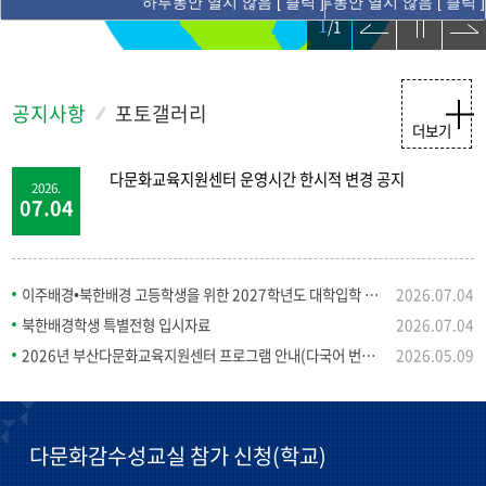
하루동안 열지 않음 [ 클릭 ]
하루동안 열지 않음 [ 클릭 ]
이전
정지
다음
1
/
1
공지사항
포토갤러리
더보기
다문화교육지원센터 운영시간 한시적 변경 공지
2026.
07.04
이주배경•북한배경 고등학생을 위한 2027학년도 대학입학 전형 안내(다국어 번역본)
2026.07.04
북한배경학생 특별전형 입시자료
2026.07.04
2026년 부산다문화교육지원센터 프로그램 안내(다국어 번역본)
2026.05.09
2026년 동래윤산다문화한국어교실 강사 추가 모집 공고문(독서)
2026.04.22
다문화감수성교실 참가 신청(학교)