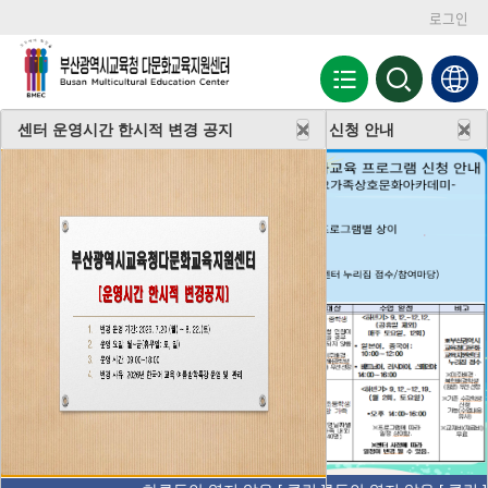
로그인
전
검
색
체
영
메
역
센터 운영시간 한시적 변경 공지
하반기 토요 프로그램 신청 안내
뉴
열
기