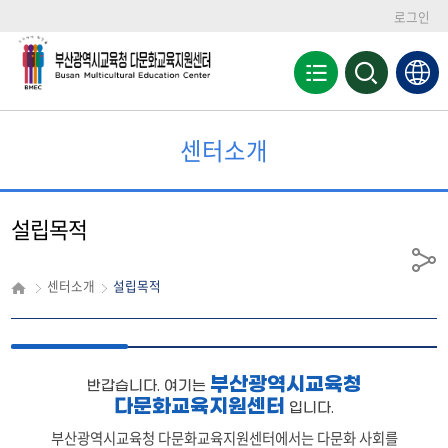
로그인
전
검
색
체
영
메
역
뉴
열
센터소개
기
설립목적
공
센터소개
설립목적
유
부산광역시교육청
반갑습니다. 여기는
다문화교육지원센터
입니다.
부산광역시교육청 다문화교육지원센터에서는 다문화 사회를