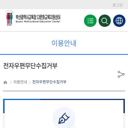
로그인
전
검
색
체
영
메
역
뉴
열
이용안내
기
전자우편무단수집거부
공
이용안내
전자우편무단수집거부
유