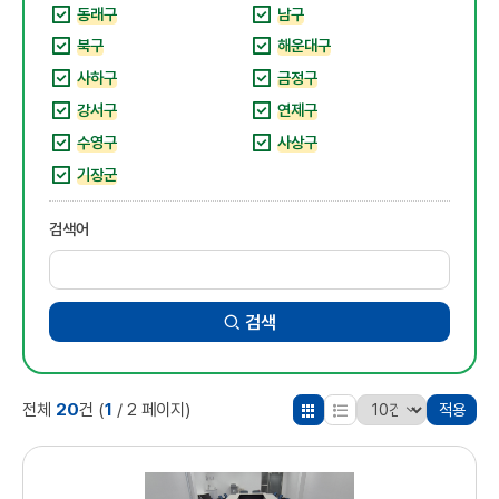
동래구
남구
북구
해운대구
사하구
금정구
강서구
연제구
수영구
사상구
기장군
검색어
검색
20
1
전체
건
(
/ 2 페이지)
적용