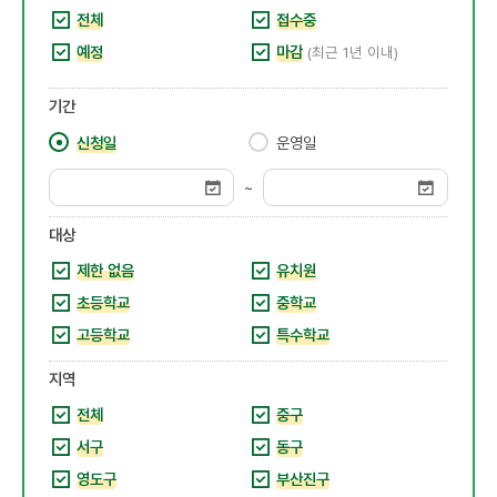
전체
접수중
예정
마감
(최근 1년 이내)
기간
신청일
운영일
~
대상
제한 없음
유치원
초등학교
중학교
고등학교
특수학교
지역
전체
중구
서구
동구
영도구
부산진구