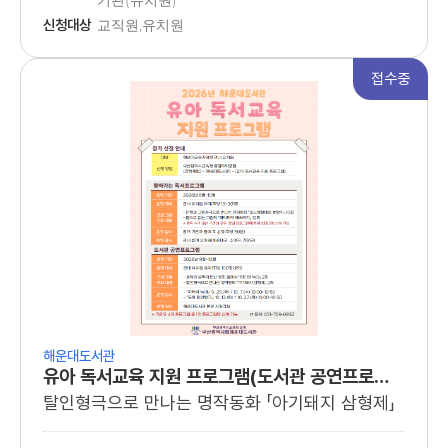
기관(유치원)
관내 유치원 유아
신청대상
교직원,유치원
접수중
해운대도서관
유아 독서교육 지원 프로그램(도서관 공연프로그램)
탈인형극으로 만나는 명작동화 「아기돼지 삼형제」