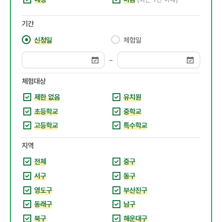
기간
신청일
체험일
~
체험대상
제한 없음
유치원
초등학교
중학교
고등학교
특수학교
지역
전체
중구
서구
동구
영도구
부산진구
동래구
남구
북구
해운대구