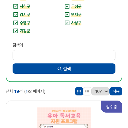
사하구
금정구
강서구
연제구
수영구
사상구
기장군
검색어
검색
19
1
전체
건
(
/2 페이지)
적용
접수중