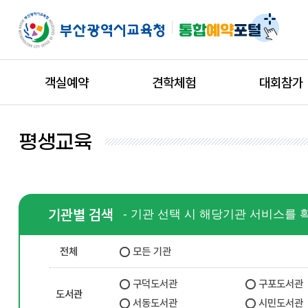
객실예약
견학체험
대회참가
평생교육
기관별 검색
- 기관 선택 시 해당기관 서비스를 
전체
모든 기관
구덕도서관
구포도서관
도서관
서동도서관
시민도서관