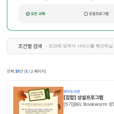
모든 교육
상설프로그램
조건별 검색
- 조건에 맞추어 서비스를 확인하실
전체
31
건
(
1
/ 2 페이지)
영어도서관
[집합] 상설프로그램
[5기]BEL Bookworm 성