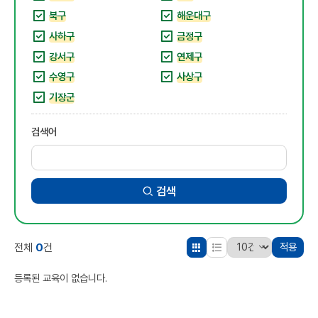
북구
해운대구
사하구
금정구
강서구
연제구
수영구
사상구
기장군
검색어
검색
0
전체
건
적용
등록된 교육이 없습니다.