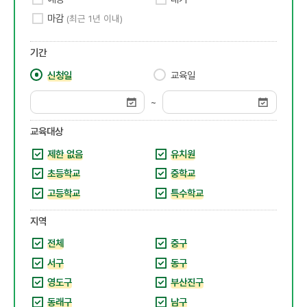
마감
(최근 1년 이내)
기간
신청일
교육일
~
교육대상
제한 없음
유치원
초등학교
중학교
고등학교
특수학교
지역
전체
중구
서구
동구
영도구
부산진구
동래구
남구