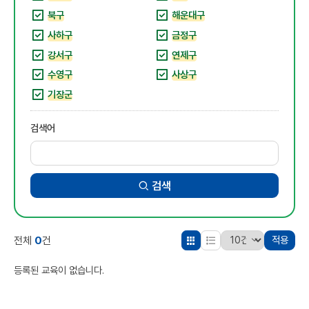
북구
해운대구
사하구
금정구
강서구
연제구
수영구
사상구
기장군
검색어
검색
0
전체
건
적용
등록된 교육이 없습니다.