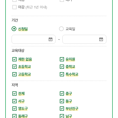
마감
(최근 1년 이내)
기간
신청일
교육일
~
교육대상
제한 없음
유치원
초등학교
중학교
고등학교
특수학교
지역
전체
중구
서구
동구
영도구
부산진구
동래구
남구