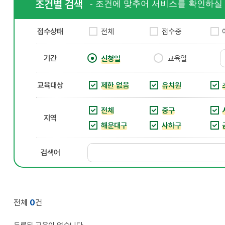
조건별 검색
- 조건에 맞추어 서비스를 확인하실 
접수상태
전체
접수중
기간
신청일
교육일
교육대상
제한 없음
유치원
전체
중구
지역
해운대구
사하구
검색어
전체
0
건