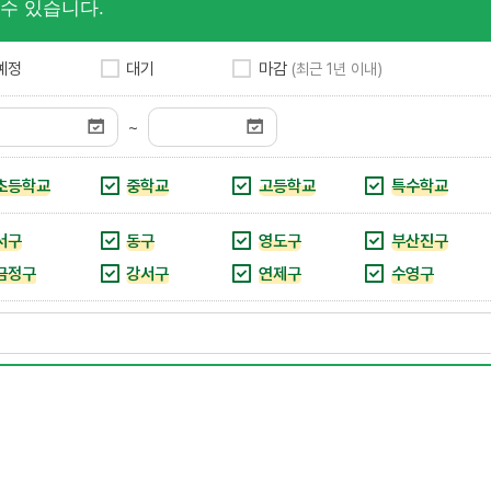
수 있습니다.
예정
대기
마감
(최근 1년 이내)
~
초등학교
중학교
고등학교
특수학교
서구
동구
영도구
부산진구
금정구
강서구
연제구
수영구