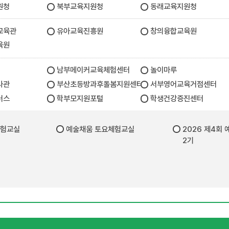
원청
북부교육지원청
동래교육지원청
교육관
유아교육진흥원
창의융합교육원
육원
남부메이커교육체험센터
놀이마루
사관
부산초등방과후돌봄지원센터
서부영어교육거점센터
러스
학부모지원포털
학생건강증진센터
체험교실
예술채움 토요체험교실
2026 제4회
2기