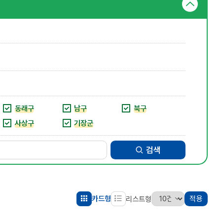
동래구
남구
북구
사상구
기장군
검색
카드형
적용
리스트형