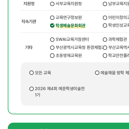
지원청
서부교육지원청
남부교육지
교육연구정보원
어린이창의
직속기관
학생인성교
학생예술문화회관
SWAI교육거점센터
과학체험관
기타
부산광역시교육청 환경체험교육관
부산교육역
초등영재교육원
학교안전플
모든 교육
예술채움 방학 
2026 제4회 예문학생미술전
1기