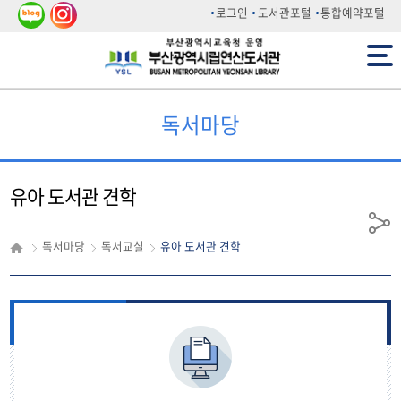
네이
인스
로그인
도서관포털
통합예약포털
버 블
타그
전체메뉴
로그
램
독서마당
유아 도서관 견학
공
독서마당
독서교실
유아 도서관 견학
유