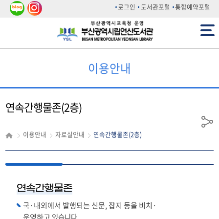
네이
인스
로그인
도서관포털
통합예약포털
버 블
타그
전체메뉴
로그
램
이용안내
연속간행물존(2층)
공
이용안내
자료실안내
연속간행물존(2층)
유
연속간행물존
·내외에서 발행되는 신문, 잡지 등을 비치
·
국
운영하고
있습니다.