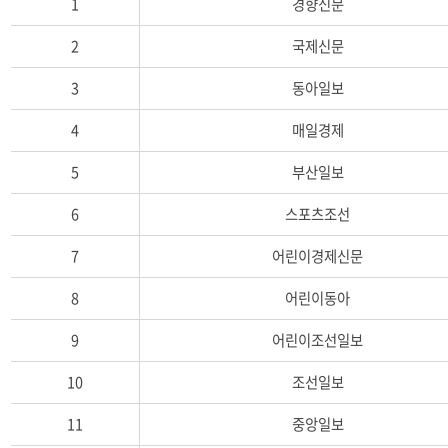
1
경향신문
0
2
2
국제신문
1
년
3
동아일보
구
입
4
매일경제
신
문
5
부산일보
목
록
6
스포츠조선
(연
번,
7
어린이경제신문
신
문
8
어린이동아
명,
간
9
어린이조선일보
기,
비
10
조선일보
고)
11
중앙일보