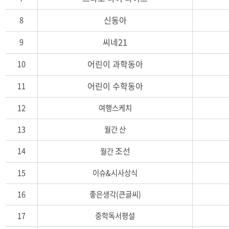
잡
지
신동아
8
명,
발
씨네21
9
행
처,
어린이 과학동아
10
간
기,
어린이 수학동아
11
비
고)
12
여행스케치
13
월간 산
조선
14
월간
15
이슈&시사상식
16
좋은생각(큰글씨)
17
중학독서평설