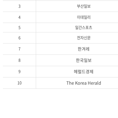
년
3
부산일보
구
입
4
이데일리
신
문
5
일간스포츠
목
록
6
전자신문
(연
번,
한겨레
7
신
문
한국일보
8
명,
간
헤럴드경제
9
기,
비
The Korea Herald
10
고)