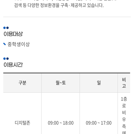
검색 등 다양한 정보환경을 구축·제공하고 있습니다.
이용대상
중학생이상
이용시간
비
구분
월~토
일
고
이
1층
용
로
시
비
간
우
(구
디지털존
09:00 ~ 18:00
09:00 ~ 17:00
측
분,
월
에