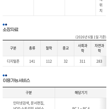
~
위
금,
치
토
~
일,
비
소장자료
고
(2026년 6월 1일 기준)
_
사회과
자연과
구분
총류
철학
종교
학
학
소
디지털존
141
112
32
311
283
장
자
료
(구
이용가능서비스
분,
총
구분
해당기기
류,
철
이
인터넷검색, 문서편집,
학,
용
VOD 스트리밍 서비스
PC 1 ~ PC 6