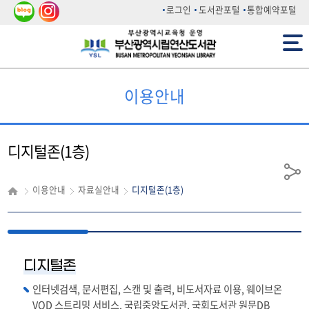
네이
인스
로그인
도서관포털
통합예약포털
버 블
타그
전체메뉴
로그
램
이용안내
디지털존(1층)
공
이용안내
자료실안내
디지털존(1층)
유
디지털존
인터넷검색, 문서편집, 스캔 및 출력, 비도서자료 이용, 웨이브온
VOD 스트리밍 서비스, 국립중앙도서관, 국회도서관 원문DB