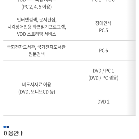
종
가
(PC 2, 4, 5 이용)
교,
능
사
서
인터넷검색, 문서편집,
회
비
장애인석
시각장애인용 화면읽기프로그램,
과
스
PC 5
학,
VOD 스트리밍 서비스
(구
순
분,
수
국회전자도서관, 국가전자도서관
해
PC 6
과
당
원문검색
학,
기
기
기,
DVD / PC 1
술
시
(DVD / PC 겸용)
과
스
비도서자료 이용
학,
템
(DVD, 오디오CD 등)
예
환
술,
경,
DVD 2
언
이
어,
용
문
방
학,
법)
역
이용안내
사,