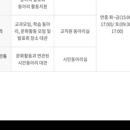
동아리 활동지원
연중 화~금(15:00
교과모임, 학습 동아
17:00)/ 토(09:3
리
리, 문화활동 모임 및
교직원 동아리실
17:00)
발표회 장소 대관
문화활동과 연관된
시민동
시민동아리실
시민동아리 대관