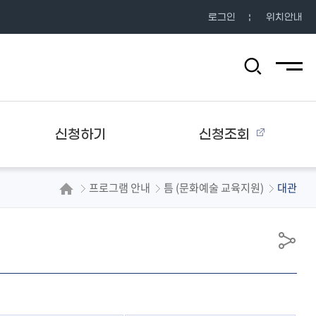
로그인
위치안내
전체메뉴
검
색
영
역
열
기
신청하기
신청조회
프로그램 안내
틈 (문화예술 교육지원)
대관
공
유