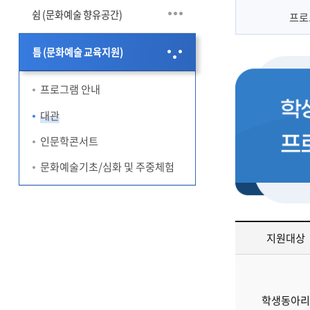
쉼 (문화예술 향유공간)
프로
틈 (문화예술 교육지원)
프로그램 안내
대관
인문학콘서트
문화예술기초/심화 및 주중체험
지원대상
동
아
리
학생동아
지