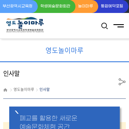
부산광역시교육청
학생예술문화회관
놀이마루
통합예약포털
전체메뉴
검
색
영
역
열
영도놀이마루
기
인사말
공
영도놀이마루
인사말
유
폐교를 활용한 새로운
예술문화체험 공간