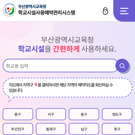
로그인
전체메뉴
부산광역시교육청
학교시설
간편하게
을
사용하세요.
검
통
검색창
색
합
검
지도에서 지역구
를 클릭하시면
해당 지역의 예약지도를 확인하실 수
색
있습니다.
중구
서구
동구
영도구
부산진구
동래구
남구
북구