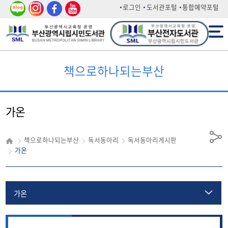
네이
인스
페이
유튜
로그인
도서관포털
통합예약포털
버 블
타그
스북
브
전체메뉴
로그
램
책으로하나되는부산
가온
책으로하나되는부산
독서동아리
독서동아리게시판
공
가온
유
가온
꼬북이