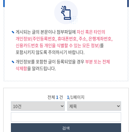
한마음
미네르바
게시되는 글의 본문이나 첨부파일에
자신 혹은 타인의
개인정보(주민등록번호, 휴대폰번호, 주소, 은행계좌번호,
솔기와
신용카드번호 등 개인을 식별할 수 있는 모든 정보)
를
포함시키지 않도록 주의하시기 바랍니다.
한울타리
개인정보를 포함한 글이 등록되었을 경우
부분 또는 전체
삭제함
을 알려드립니다.
푸른소리
저녁애(愛)
전체
1
건
1
/1페이지
낭독의 즐거움
시니어
영어
검색