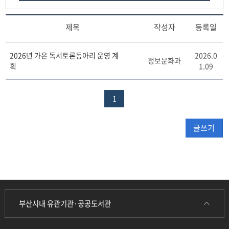
해바라기
제목
작성자
등록일
가
2026년 가온 독서토론동아리 운영 계
2026.0
온
정보문화과
획
1.09
게
시
판
1
리
스
트
글쓰기
테
이
블
부산시내 유관기관·공공도서관