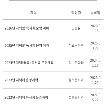
해바라기
제목
작성자
등록일
저
2026.0
녁
2026년 저녁愛 독서회 운영 계획
인문실
1.13
애
(愛)
게
2025.0
2025년 저녁愛 독서회 운영 계획
정보문화과
시
3.21
판
리
2024.0
스
2024년 저녁애(愛) 독서회 운영계획
정보문화과
1.16
트
테
이
2023.0
2023년 저녁애 운영계획
정보문화과
블
1.29
2022.0
2022년 저녁애 독서회 운영계획
정보문화과
5.27