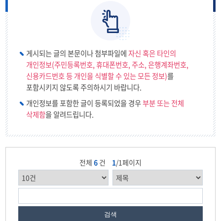
가온
한마음
게시되는 글의 본문이나 첨부파일에
자신 혹은 타인의
개인정보(주민등록번호, 휴대폰번호, 주소, 은행계좌번호,
미네르바
신용카드번호 등 개인을 식별할 수 있는 모든 정보)
를
포함시키지 않도록 주의하시기 바랍니다.
솔기와
개인정보를 포함한 글이 등록되었을 경우
부분 또는 전체
삭제함
을 알려드립니다.
한울타리
푸른소리
전체
6
건
1
/1페이지
낭독의 즐거움
시니어
영어
검색