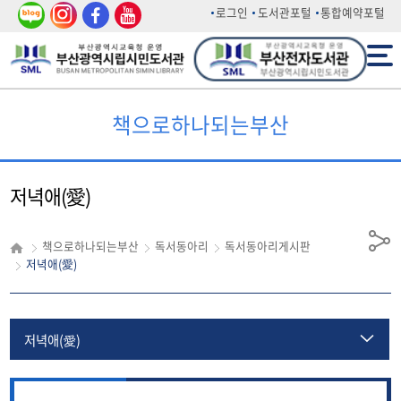
네이
인스
페이
유튜
로그인
도서관포털
통합예약포털
버 블
타그
스북
브
전체메뉴
로그
램
책으로하나되는부산
저녁애(愛)
책으로하나되는부산
독서동아리
독서동아리게시판
공
저녁애(愛)
유
저녁애(愛)
꼬북이