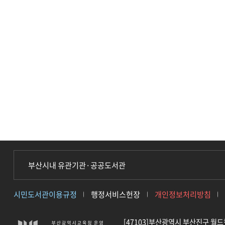
게
시
판
리
스
트
테
이
블
부산시내 유관기관·공공도서관
시민도서관이용규정
행정서비스헌장
개인정보처리방침
[47103]부산광역시 부산진구 월드컵대로 4