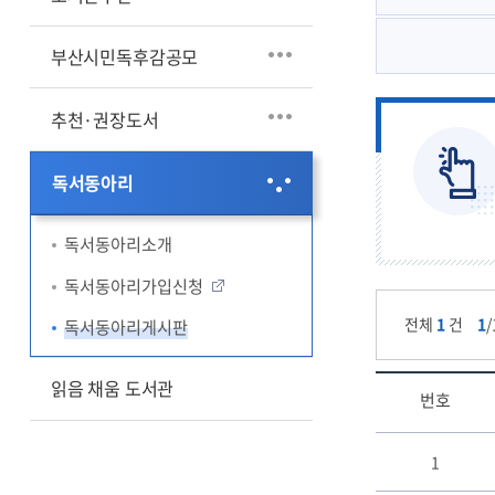
새로들어온책
우리도서관 인기도서
부산시민독후감공모
청소년 진로탐색
1일독서교실신청
추천·권장도서
실감서재×보이는수장고
체험견학신청
독서동아리
독서동아리소개
독서동아리가입신청
전체
1
건
1
독서동아리게시판
읽음 채움 도서관
번호
솔
1
기
와