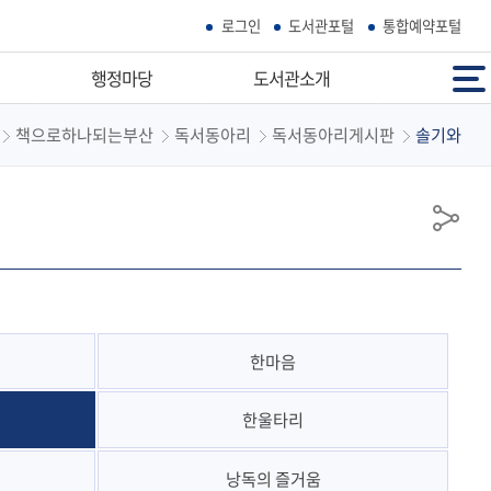
로그인
도서관포털
통합예약포털
전체메뉴
행정마당
도서관소개
책으로하나되는부산
독서동아리
독서동아리게시판
솔기와
기본방향
인사말
도서관헌장
도서관연혁
행정서비스헌장
조직현황
공
개인정보처리방침
시설현황
유
영상정보처리기기
소장자료현황
공무원행동강령상담방
도서관백년사
클린신고센터
한마음
성희롱ㆍ성폭력 사이버신고
한울타리
시민도서관이용규정
시민도서관장서관리규정
낭독의 즐거움