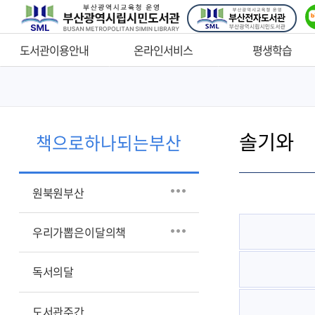
네
버
로
도서관이용안내
온라인서비스
평생학습
찾아오시는길
자료검색
운영안내
이용시간안내
AI도서추천
프로그램안내
솔기와
책이음서비스
비치희망자료 신청
수강생마당
책으로하나되는부산
도서회원가입
비치희망 처리결과 조회
온라인수강신청
자료대출/반납/예약대출
지역서점 희망도서
강의 제안
원북원부산
바로대출
자료실안내
학생 독서활동 짧은 소설
도서택배대출
창작 공모전
스마트도서관
우리가뽑은이달의책
핑크무료택배대출
자원봉사
도서대출내역조회
독서의달
도서기증안내
도서예약내역조회
편의시설이용안내
도서관주간