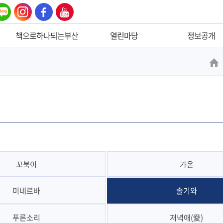
이
인스
페이
유튜
 블
타그
스북
브
그
램
책으로하나되는부산
열린마당
정보공개
원북원부산
공지사항
정보공개제도안내
우리가뽑은이달의책
독서·문화행사
정보공개청구
독서의달
소리함
사전정보공표
도서관주간
설문조사
정보목록 공개
부산시민독후감공모
도서관달력
주요정책공개
추천·권장도서
구내식당식단표
입찰/계약정보공개
독서동아리
공공데이터개방
꼬북이
가온
읽음 채움 도서관
미네르바
솔기와
푸른소리
저녁애(愛)