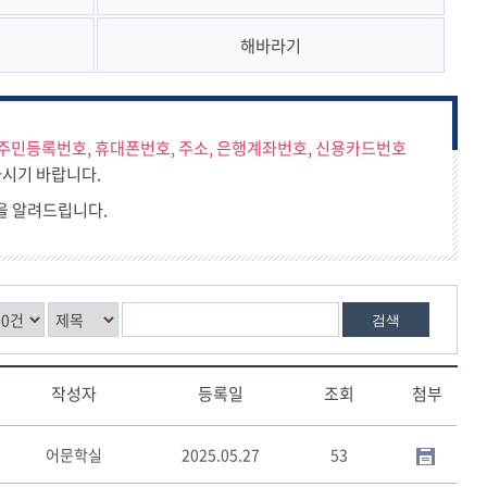
시민도서관자료선정협의회규정
해바라기
주민등록번호, 휴대폰번호, 주소, 은행계좌번호, 신용카드번호
시기 바랍니다.
을 알려드립니다.
검색
작성자
등록일
조회
첨부
어문학실
2025.05.27
53