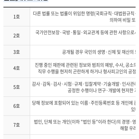
비공개
다른 법률 또는 법률이 위임한 명령(국회규칙·대법원규칙
1호
대상정보:
의하여 비밀 또
「공공기관의
정보공개에
국가안전보장·국방·통일·외교관계 등에 관한 사항으로서 
2호
관한
법률」
제9조
3호
공개될 경우 국민의 생명·신체 및 재산의 
제1항
-
진행 중인 재판에 관련된 정보와 범죄의 예방, 수사, 공소의 
4호
1호
직무 수행을 현저히 곤란하게 하거나 형사피고인의 공정한
~
8호
감사·감독·검사·시험·규제·입찰계약·기술개발·인사관리·
5호
공정한 수행이나 연구·개발에 현저한 지
당해 정보에 포함되어 있는 이름·주민등록번호 등 개인에 관
6호
있다
법인, 단체 또는 개인(이하 "법인 등"이라 한다)의 경영·
7호
해할 우려