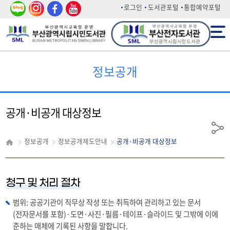
네이
인스
페이
유튜
로그인
도서관포털
통합예약포털
버 블
타그
스북
브
전체메뉴
로그
램
정보공개
공개·비공개 대상정보
공
정보공개
정보공개제도안내
공개·비공개 대상정보
유
청구 및 처리 절차
범위: 공공기관이 직무상 작성 또는 취득하여 관리하고 있는 문서
(전자문서를 포함)·도면·사진·필름·테이프·슬라이드 및 그밖에 이에
준하는 매체에 기록된 사항을 말합니다.