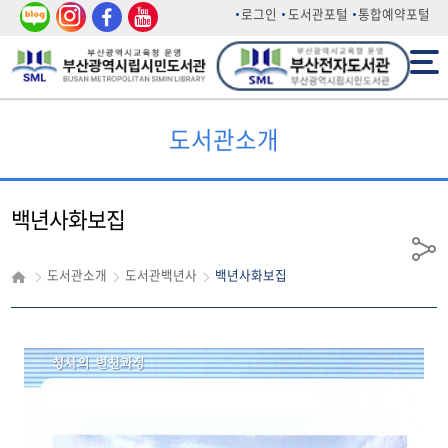
네이
인스
페이
유튜
로그인
도서관포털
통합예약포털
버 블
타그
스북
브
전체메뉴
로그
램
도서관소개
백년사화보집
공
도서관소개
도서관백년사
백년사화보집
유