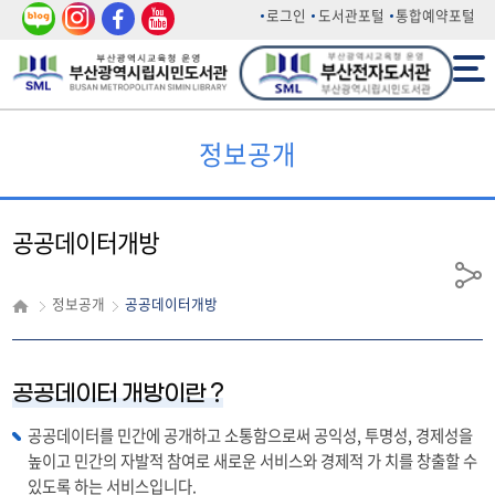
네이
인스
페이
유튜
로그인
도서관포털
통합예약포털
버 블
타그
스북
브
전체메뉴
로그
램
정보공개
공공데이터개방
공
정보공개
공공데이터개방
유
공공데이터 개방이란 ?
공공데이터를 민간에 공개하고 소통함으로써 공익성, 투명성, 경제성을
높이고 민간의 자발적 참여로 새로운 서비스와 경제적 가 치를 창출할 수
있도록 하는 서비스입니다.