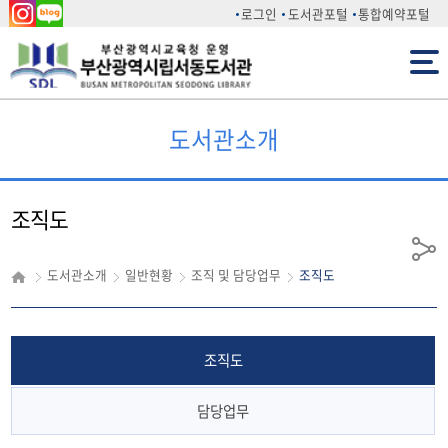
인스
네이
로그인
도서관포털
통합예약포털
타그
버 블
전체메뉴
램
로그
도서관소개
조직도
공
도서관소개
일반현황
조직 및 담당업무
조직도
유
조직도
담당업무