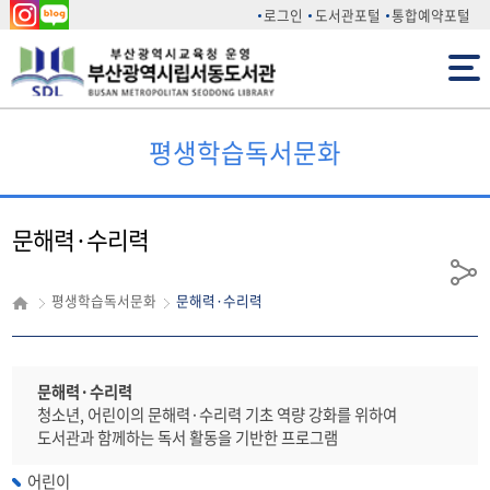
인스
네이
로그인
도서관포털
통합예약포털
타그
버 블
전체메뉴
램
로그
평생학습독서문화
문해력·수리력
공
평생학습독서문화
문해력·수리력
유
문해력·수리력
청소년, 어린이의 문해력·수리력 기초 역량 강화를 위하여
도서관과 함께하는 독서 활동을 기반한 프로그램
어린이