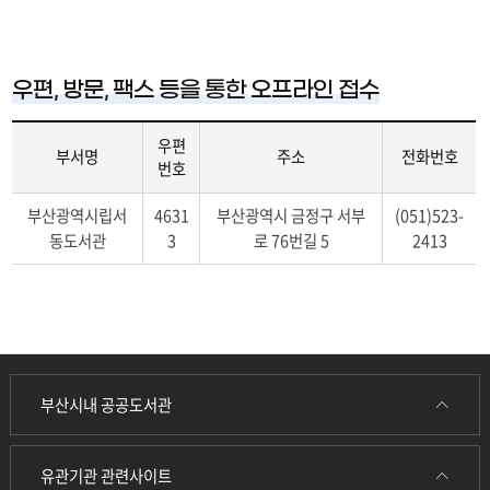
우편, 방문, 팩스 등을 통한 오프라인 접수
우편
부서명
주소
전화번호
번호
우
부산광역시립서
4631
부산광역시 금정구 서부
(051)523-
편,
동도서관
3
로 76번길 5
2413
방
문,
팩
스
등
을
통
부산시내 공공도서관
한
오
프
유관기관 관련사이트
라