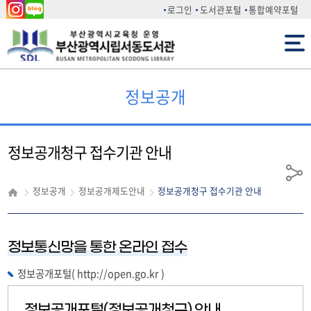
인스
네이
로그인
도서관포털
통합예약포털
타그
버 블
전체메뉴
램
로그
정보공개
정보공개청구 접수기관 안내
공
정보공개
정보공개제도안내
정보공개청구 접수기관 안내
유
정보통신망을 통한 온라인 접수
정보공개포털(
http://open.go.kr
)
정보공개포털(정보공개청구) 안내