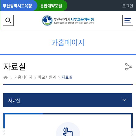
부산광역시교육청
통합예약포털
로그인
전체메뉴
검
색
과홈페이지
영
역
자료실
열
공
유
기
과홈페이지
학교지원과
자료실
자료실
업무분장
기록물관리