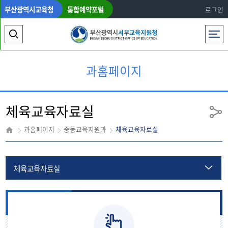
부산광역시교육청
통합예약포털
로그인
전체메뉴
검
색
과홈페이지
영
역
체육교육자료실
열
공
유
기
과홈페이지
중등교육지원과
체육교육자료실
체육교육자료실
업무분장
중등인사자료실