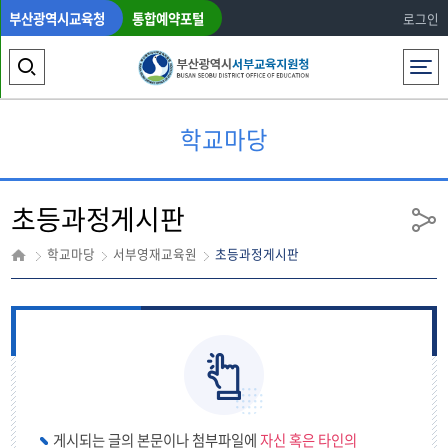
부산광역시교육청
통합예약포털
로그인
전체메뉴
검
색
학교마당
영
역
초등과정게시판
열
공
유
기
학교마당
서부영재교육원
초등과정게시판
게시되는 글의 본문이나 첨부파일에
자신 혹은 타인의