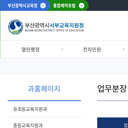
부산광역시교육청
통합예약포털
열린행정
전자민원
공지사항
민원처리안내
서부교육소식
서부교육신문고
업무분장
입찰정보
부서별민원안내
과홈페이지
재정정보
신고센터
채용정보
교육환경보호구역
유초등교육지원과
반부패·청렴
공시송달공고
중등교육지원과
업