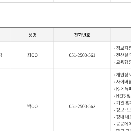
성명
전화번호
◦ 정보지
당
최OO
051-2500-561
◦ 전산실
◦ 교육행
◦ 개인정
◦ 사이버
◦ K-에
◦ NEIS
◦ 기관 
박OO
051-2500-562
◦ 정보·
◦ 청내 
◦ 공공데
◦ 학교 