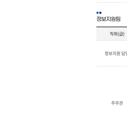
정보지원팀
직위(급)
정
보
정보지원 담
지
원
팀
-
직
위
(급),
성
주무관
명,
전
화
번