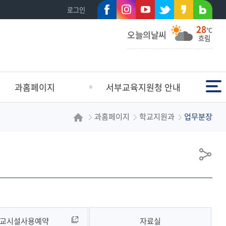
페이
인스
유튜
트위
카카
네이
로그인
28
스북
타그
브
터
오스
버블
℃
오늘의날씨
흐림
램
토리
로그
전체메뉴
과홈페이지
서부교육지원청 안내
과홈페이지
학교지원과
업무분장
초등교육지원과
인사말
등교육지원과
연혁
생건강지원과
일반현황
공
정지원과
서부교육방향
유
교지원과
조직도
설지원과
학교 안내
찾아오시는길
교시설사용예약
자료실