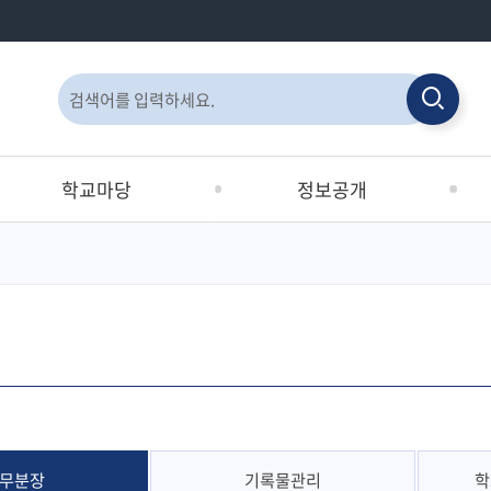
통
검
합
검
검
색
색
색
학교마당
정보공개
창
학교교육계획서
정보공개
유
서부영재교육원
공공데이터개방
중
Wee센터
발간간행물 목록
학
교육복지우선지원사업 및
행
학생맞춤통합지원
학
서부인성교육
시
서부수학체험교실
무분장
기록물관리
학