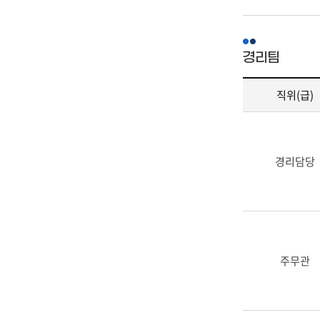
경리팀
직위(급)
경
리
팀
경리담당
-
직
위
(급),
성
명,
전
주무관
화
번
호,