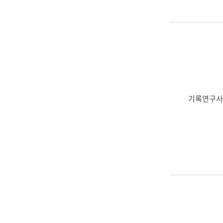
호,
담
당
업
무,
비
고
로
구
기록연구사
성