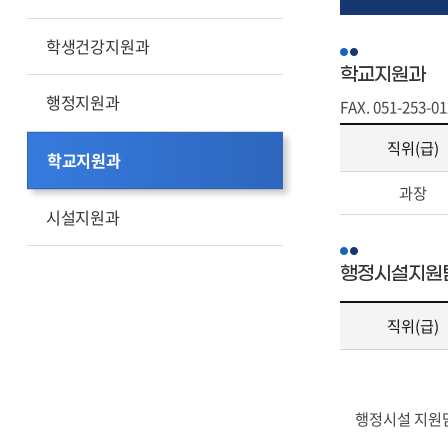
교육법령
학생건강지원과
칭찬합시다
학교지원과
행정지원과
FAX. 051-253-0
직위(급)
학교지원과
학
과장
교
시설지원과
지
원
과
행정시설지원
-
직
직위(급)
위
(급),
행
성
정
명,
시
행정시설 지원
전
설
화
지