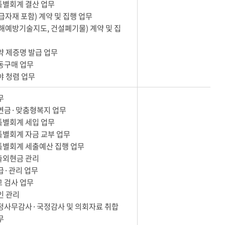
특별회계 결산 업무
관급자재 포함) 계약 및 집행 업무
재해예방기술지도, 건설폐기물) 계약 및 집
계약 제증명 발급 업무
공동구매 업무
분야 청렴 업무
무
 연금·맞춤형복지 업무
특별회계 세입 업무
특별회계 자금 교부 업무
특별회계 세출예산 집행 업무
출외현금 관리
수급·관리 업무
고 검사 업무
인 관리
행정사무감사·국정감사 및 의회자료 취합
복무