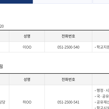
120
성명
전화번호
이OO
051-2500-540
◦ 학교지
팀
성명
전화번호
◦ 행정·
◦ 국·공
담당
하OO
051-2500-541
◦ 공유재
◦ 학교시