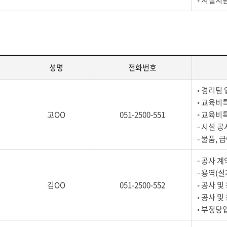
성명
전화번호
◦ 경리팀
◦ 교육비
고OO
051-2500-551
◦ 교육비
◦ 시설 
◦ 물품,
◦ 공사 계
◦ 용역(
김OO
051-2500-552
◦ 공사 
◦ 공사 
◦ 부정당