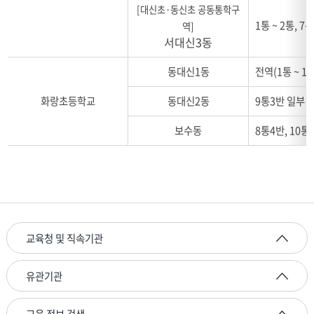
[대신초·동신초 공동통학구
1통 ~ 2통, 7
역]
서대신3동
동대신1동
전역(1통 ~ 10
화랑초등학교
동대신2동
9통3반 일부〔1
보수동
8통4반, 10통(
교육청 및 직속기관
유관기관