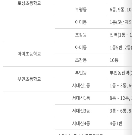
토성초등학교
학
부평동
6통, 9통, 10통
구
아미동
1통(5반 제외)
초장동
전역(1통 ~ 12
아미동
1통5반, 2통(4
아미초등학교
초장동
10통
부민동
부민동전역(1통 
부민초등학교
서대신1동
1통 ~ 3통, 6통
서대신1동
8통 ~ 12통, 
서대신3동
3통 ~ 6통, 8통
서대신4동
4통1반