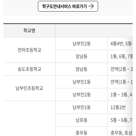
영도구
학구도안내서비스 바로가기
중구
학교명
서
남부민2동
4통4반, 5통~6
구
천마초등학교
초
암남동
1통, 6통, 7통,
등
학
송도초등학교
암남동
전역(2통 ~ 3
교
통
남부민1동
전역(1통 ~ 1
학
남부민초등학교
구
남부민2동
1통 ~ 3통, 4통
안
내
남부민1동
12통2반
:
학
남포동
5통 ~ 6통, 7
교
명
충무동
충무동, 토성동 
통