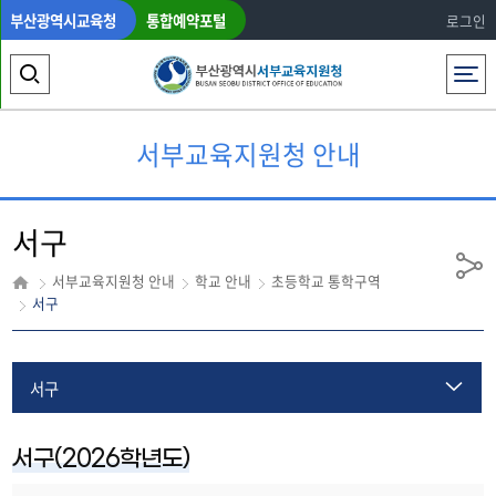
부산광역시교육청
통합예약포털
로그인
전체메뉴
검
색
서부교육지원청 안내
영
역
서구
열
기
공
서부교육지원청 안내
학교 안내
초등학교 통학구역
유
서구
서구
사하구
서구(2026학년도)