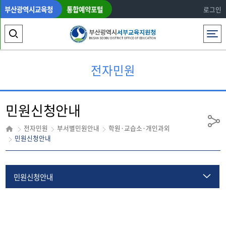
부산광역시교육청
통합예약포털
로그인
전체메뉴
검
색
전자민원
영
역
민원신청안내
열
기
공
전자민원
부서별민원안내
학원·교습소·개인과외
유
민원신청안내
민원신청안내
공지사항