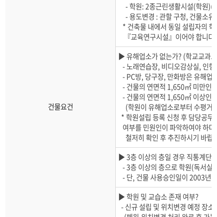
- 학원: 2종근린생활시설(학원)(5
- 용도변경 : 관할 구청, 건물소유
* 건축물 내에서 동일 설립자의 학
『교육연구시설』이어야 합니다.
▶ 유해업소가 없는가? (학교교과교
- 노래연습장, 비디오감상실, 인형
- PC방, 당구장, 만화방은 유해업
- 건물의 연면적 1,650㎡ 미만인 
- 건물의 연면적 1,650㎡ 이상인
건물요건
(학원이 유해업소로부터 수평거리 
* 학원설립 등록 신청 후 담당공무
여부를 민원인이 파악하여야 하며,
철저히
확인 후 추진하시기 바랍
▶ 3층 이상의 층일 경우 직통계단이
- 3층 이상의 층으로 학원(독서실 
- 단, 건물 사용승인일이 2003년 
▶ 학원 및 교습소 존재 여부?
- 신규 설립 및 위치변경 예정 장소
(폐원,위치변경 처리 완료 후 가능