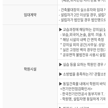
- 건축물대장의 실소유자와 임대 계약
임대계약
- 설립자가 2인 이상일 경우, 설립자
- 설립자가 법인일 경우 법인명으로
▶ 교습과정에 해당하는 강의실(실
- 보습,외국어,논술, 음악․미술․무용 
* 해당 시설의 내벽 간 면적 측정
* 강의실 외의 공간(사무실․상담실
* 실은 고정된 벽의 경우만 인정(자
* 공유면적 불법전유 사용시 설립 
▶ 실습 등을 요하는 학원인 경우 
학원시설
▶ 소방법을 충족하는가? 관할소방
▶ 동일건축물 내에서 학원의 바닥면
<전기안전점검확인서>
- 한국전기안전공사 동부지부 T. 96
- 학원명, 설립자명 동일하게 기재