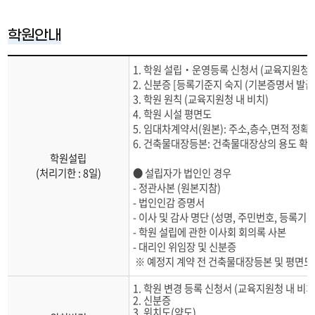
각종서식
학원
학원안내
교습소
1. 학원 설립‧운영등록 신청서 (교육지원청 
개인과외
2. 신분증 [등록기준지 숙지 (기본증명서 발급
3. 학원 원칙 (교육지원청 내 비치)
평생교육시설
4. 학원 시설 평면도
5. 임대차계약서(원본): 주소,층수,면적 정확하게
6. 건축물대장등본: 건축물대장상의 용도 확인
학원설립
(처리기한 : 8일)
● 설립자가 법인인 경우
- 정관사본 (원본지참)
- 법인인감 증명서
- 이사 및 감사 명단 (성명, 주민번호, 등록기준
- 학원 설립에 관한 이사회 회의록 사본
- 대리인 위임장 및 신분증
※ 예정지 계약 전 건축물대장등본 및 평면
1. 학원 변경 등록 신청서 (교육지원청 내 비치
2. 신분증
3. 위치도(약도)