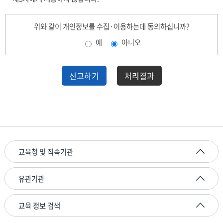
여
주
는
위와 같이 개인정보를 수집·이용하는데 동의하십니까?
표
예
아니오
로,
수
집
신고하기
처리결과
항
목,
수
집
목
적,
보
유
교육청 및 직속기관
기
간
유관기관
순
서
로
교육 정보 검색
보
여