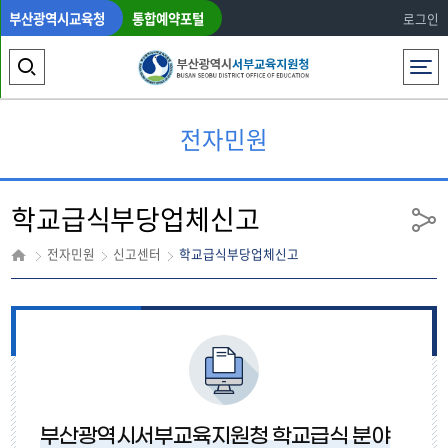
부산광역시교육청
통합예약포털
로그인
전체메뉴
검
색
전자민원
영
역
학교급식부당업체신고
열
공
유
기
전자민원
신고센터
학교급식부당업체신고
부산광역시서부교육지원청 학교급식 분야