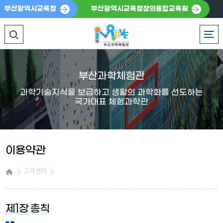
부산광역시교육청
부산광역시교육청창의융합교육원
통합예약포털
전체메뉴
Powered
검
by
Translate
색
영
부산과학체험관
과학기술지식을 보급하고 생활의 과학화를 선도하는
역
국가대표 체험과학관
열
기
공
이용약관
유
고객센터
이용약관
제1장 총칙