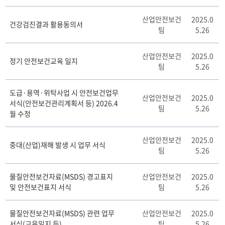
(중
산업안전보건
2025.0
대)
건강검진결과 활용동의서
팀
5.26
산
업
재
산업안전보건
2025.0
정기 안전보건교육 일지
해
팀
5.26
업
무
도급·용역·위탁사업 시 안전보건업무
서
산업안전보건
2025.0
서식(안전보건관리계획서 등) 2026.4
식
팀
5.26
월 수정
게
시
판
산업안전보건
2025.0
중대(산업)재해 발생 시 업무 서식
리
팀
5.26
스
트
물질안전보건자료(MSDS) 경고표지
산업안전보건
2025.0
테
및 안전보건표지 서식
팀
5.26
이
블
물질안전보건자료(MSDS) 관련 업무
산업안전보건
2025.0
서식(교육일지 등)
팀
5.26