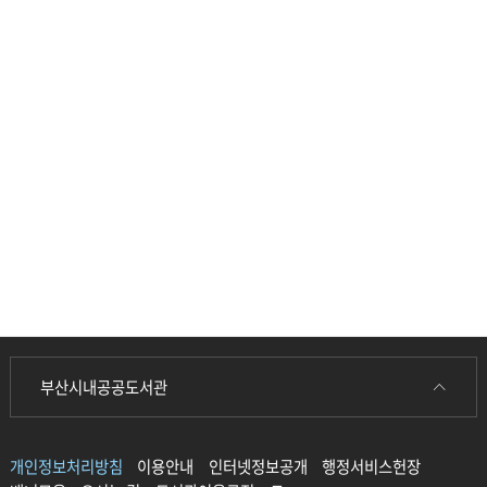
함께 여는
독서문화플랫폼,
사하도서관
개인의
가능성을
발견하는
도서관
생애주기
맞춤형
독서
서비스
부산시내공공도서관
확대
이용자
정보접근
개인정보처리방침
이용안내
인터넷정보공개
행정서비스헌장
편의성확대