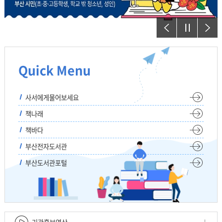
이전
정지
다음
Quick Menu
사서에게물어보세요
책나래
책바다
부산전자도서관
부산도서관포털
기관홍보영상