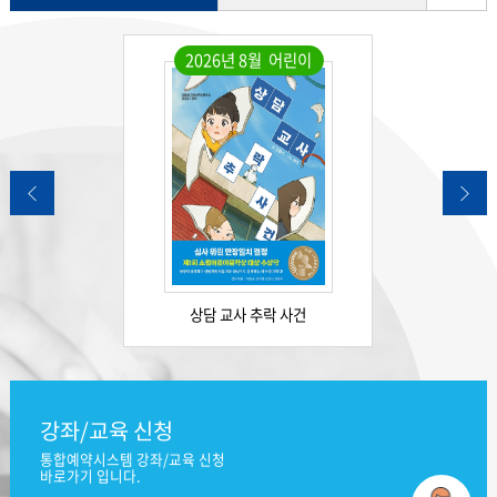
기
2026년 8월 어린이
Previous
Next
립니다
상담 교사 추락 사건
7시
강좌/교육 신청
통합예약시스템 강좌/교육 신청
바로가기 입니다.