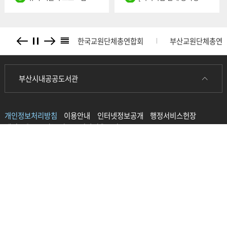
배너
관
 성폭력 신고센터
한국교원단체총연합회
부산교원단체총연
리스
트
련
부산시내공공도서관
기
개인정보처리방침
이용안내
인터넷정보공개
행정서비스헌장
관
배너모음
오시는 길
도서관이용규정
사
이
트
(49321)부산광역시 사하구 승학로 247, (괴정동)