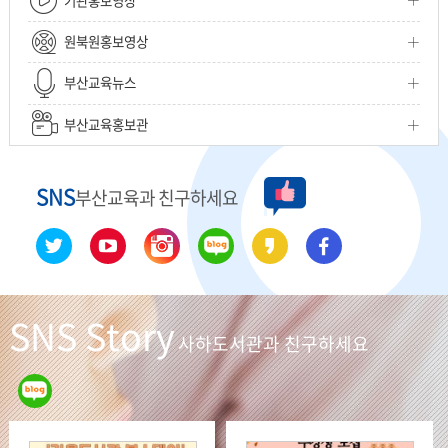
원북원홍보영상
부산교육뉴스
부산교육홍보관
SNS
부산교육과 친구하세요
트위터
유튜브
인스타
블로그
카카오
페이스
그램
스토리
북
SNS
Story
사하도서관과 친구하세요
블로
그