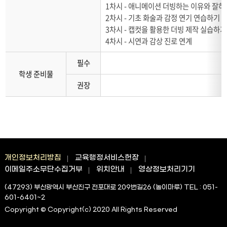
1차시 - 애니메이션 더빙하는 이유와 잘하
2차시 - 기초 화술과 감정 연기 연습하기
3차시 - 캡컷을 활용한 더빙 제작 실습하기
4차시 - 시연과 감상 진로 연계
필수
학생 준비물
권장
개인정보처리방침
교육행정서비스헌장
이메일주소무단수집거부
위치안내
영상정보처리기기
(47293) 부산광역시 부산진구 전포대로 209번길26 (놀이마루) TEL : 051-
601-6401~2
Copyright © Copyright(c) 2020 All Rights Reserved