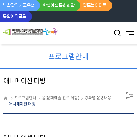
부산광역시교육청
학생예술문화회관
영도놀이마루
통합예약포털
전체메뉴
검
색
영
역
프로그램안내
열
기
애니메이션 더빙
프로그램안내
움(문화예술 진로 체험)
강좌별 운영내용
공
애니메이션 더빙
유